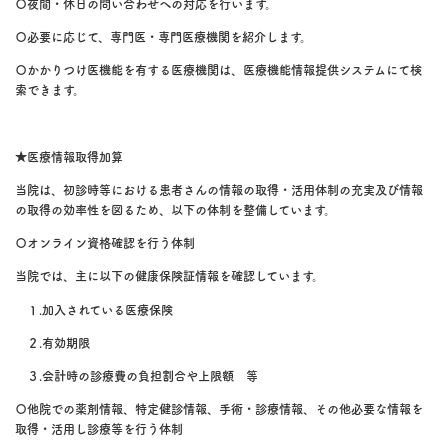
〇夜間・休日の問い合わせへの対応を行います。
〇必要に応じて、専門医・専門医療機関を紹介します。
〇かかりつけ医機能を有する医療機関は、医療機能情報提供システムにて検
索できます。
TEL.096-356-3232
〒860-0821
熊本県熊本市中央区本山1丁目5-16
★医療情報取得加算
当院は、初診時等における患者さんの情報の取得・活用体制の充実及び情報
【診療時間】
の取得の効率性を図るため、以下の体制を整備しています。
月-金（水除く） 9:00～12:00 / 14:00～18:00
〇オンライン資格確認を行う体制
水・土 9：00〜12:00
当院では、主に以下の健康保険証情報を確認しています。
水・土 午後休診 日・祝 休診 ※年末年始・夏季休診あり
１.加入されている医療保険
２.有効期限
３.会計時の診療費の負担割合や上限額 等
〇他院での薬剤情報、特定健診情報、手術・診療情報、その他必要な情報を
取得・活用し診療等を行う体制