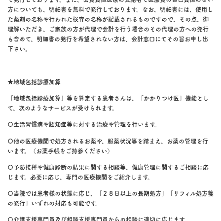
方についても、明細書を無料で発行しております。なお、明細書には、使用し
た薬剤の名称や行われた検査の名称が記載されるものですので、その点、御
理解いただき、ご家族の方が代理で会計を行う場合のその代理の方への発行
も含めて、明細書の発行を希望されない方は、会計窓口にてその旨お申し出
下さい。
★地域包括診療加算
「地域包括診療加算」等を算定する患者さんは、「かかりつけ医」機能とし
て、次のようなサービスが受けられます。
〇生活習慣病や認知症等に対する治療や管理を行います。
〇他の医療機関で処方されるお薬や、服薬状況等を踏まえ、お薬の管理を行
います。（お薬手帳をご持参ください）
〇予防接種や健康診断の結果に関する相談等、健康管理に関するご相談に応
じます。必要に応じ、専門の医療機関をご紹介します。
〇当院では患者様の状態に応じ、「２８日以上の長期処方」「リフィル処方箋
の発行」いずれの対応も可能です。
〇介護支援専門員及び相談支援専門員からの相談に適切に応じます。