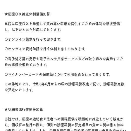
★医療ＤＸ推進体制整備加算
当院は医療ＤＸを推進して質の高い医療を提供するための体制を順次整備
し、以下のとおり対応しております。
〇オンライン請求を行っております。
〇オンライン資格確認を行う体制を有しております。
〇電子処方箋の発行や電子カルテ共有サービスなどの取り組みを実施するた
めの準備を進めております。
〇マイナンバーカードの保険証について利用促進を行っております。
この体制により、令和6年6月からの国の診療報酬改定に従い、診療報酬点数
を算定いたします。
★明細書発行体制等加算
当院では、医療の透明化や患者への情報提供を積極的に推進していく観点か
ら、領収証の発行の際に、個別の診療報酬の算定項目の分かる明細書を無料
で発行しております。また、公費負担医療の受給者で医療費の自己負担のない